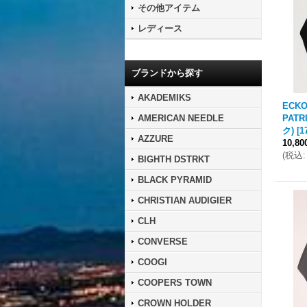
その他アイテム
レディース
ブランドから探す
AKADEMIKS
ECK
AMERICAN NEEDLE
PAT
ク)
[
1
AZZURE
10,8
(
税込
:
BIGHTH DSTRKT
BLACK PYRAMID
CHRISTIAN AUDIGIER
CLH
CONVERSE
COOGI
COOPERS TOWN
CROWN HOLDER