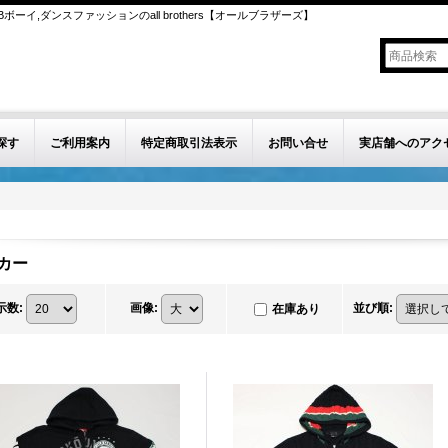
ボーイ,ダンスファッションのall brothers【オールブラザーズ】
探す
ご利用案内
特定商取引法表示
お問い合せ
実店舗へのアク
カー
示数
:
画像
:
並び順
:
在庫あり