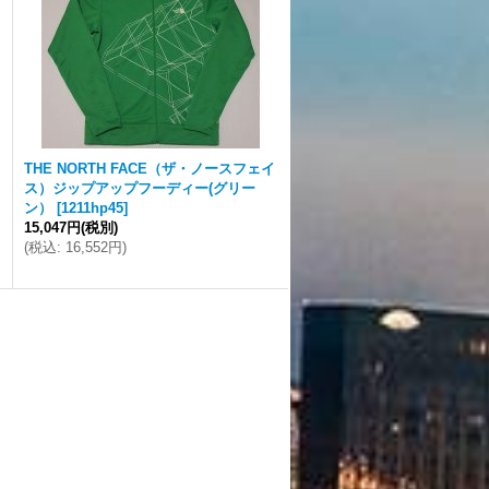
THE NORTH FACE（ザ・ノースフェイ
ス）ジップアップフーディー(グリー
ン）
[
1211hp45
]
15,047円
(税別)
(
税込
:
16,552円
)