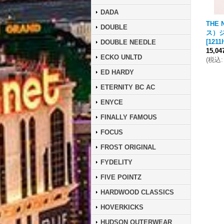
DADA
THE
DOUBLE
ス）
[
1211
DOUBLE NEEDLE
15,0
ECKO UNLTD
(
税込
:
ED HARDY
ETERNITY BC AC
ENYCE
FINALLY FAMOUS
FOCUS
FROST ORIGINAL
FYDELITY
FIVE POINTZ
HARDWOOD CLASSICS
HOVERKICKS
HUDSON OUTERWEAR