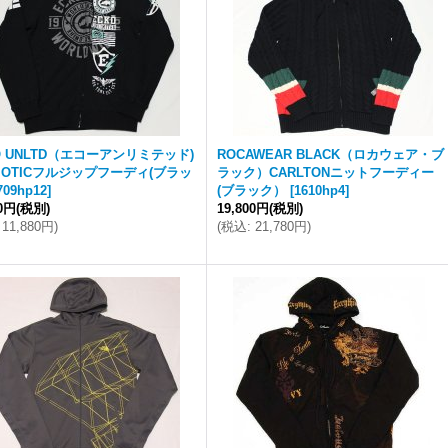
O UNLTD（エコーアンリミテッド)
ROCAWEAR BLACK（ロカウェア・ブ
RIOTICフルジップフーディ(ブラッ
ラック）CARLTONニットフーディー
709hp12
]
(ブラック）
[
1610hp4
]
00円
(税別)
19,800円
(税別)
11,880円
)
(
税込
:
21,780円
)