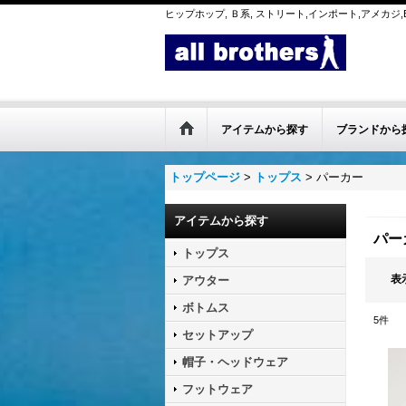
ヒップホップ, Ｂ系, ストリート,インポート,アメカジ,B
アイテムから探す
ブランドから
トップページ
>
トップス
>
パーカー
アイテムから探す
パー
トップス
表
アウター
ボトムス
5
件
セットアップ
帽子・ヘッドウェア
フットウェア