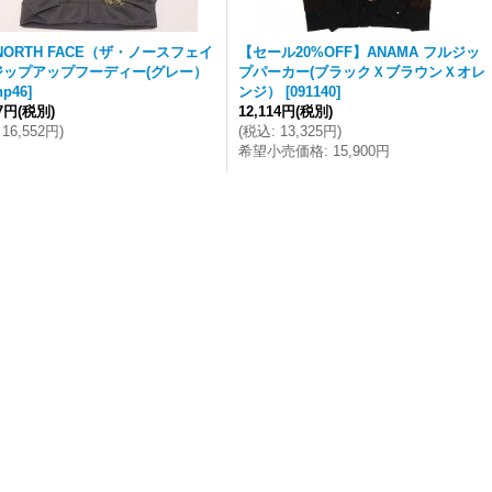
 NORTH FACE（ザ・ノースフェイ
【セール20%OFF】ANAMA フルジッ
ジップアップフーディー(グレー）
プパーカー(ブラックＸブラウンＸオレ
hp46
]
ンジ）
[
091140
]
47円
(税別)
12,114円
(税別)
16,552円
)
(
税込
:
13,325円
)
希望小売価格
:
15,900円