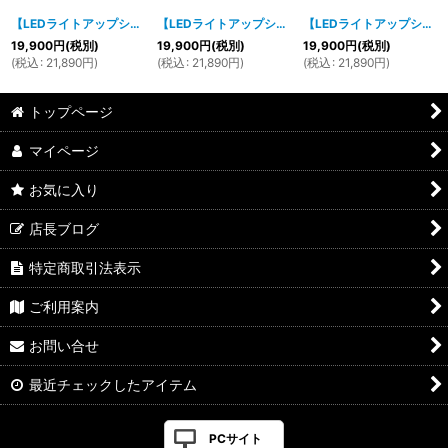
【LEDライトアップシューズ】HOVERKICKS(ホヴァーキックス）スニーカー（Red)
【LEDライトアップシューズ】HOVERKICKS(ホヴァーキックス）スニーカー（White)
【LEDライトアップシューズ】HOVERKICKS(ホヴァーキックス）スニーカー（Black)
19,900
円
(税別)
19,900
円
(税別)
19,900
円
(税別)
(
税込
:
21,890
円
)
(
税込
:
21,890
円
)
(
税込
:
21,890
円
)
トップページ
マイページ
お気に入り
店長ブログ
特定商取引法表示
ご利用案内
お問い合せ
最近チェックしたアイテム
PCサイト