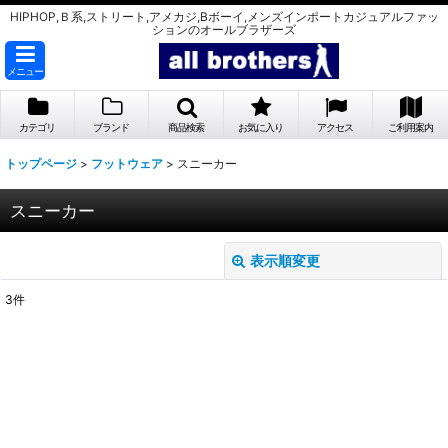
HIPHOP,Ｂ系,ストリート,アメカジ,Bボーイ,メンズインポートカジュアルファッ
ションのオールブラザーズ
メニュー
カテゴリ
ブランド
商品検索
お気に入り
アクセス
ご利用案内
トップページ
>
フットウェア
>
スニーカー
スニーカー
表示順変更
閉じる
3
件
表示数
:
並び順
:
絞り込む