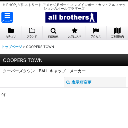
HIPHOP,Ｂ系,ストリート,アメカジ,Bボーイ,メンズインポートカジュアルファッ
ションのオールブラザーズ
メニュー
カテゴリ
ブランド
商品検索
お気に入り
アクセス
ご利用案内
トップページ
>
COOPERS TOWN
COOPERS TOWN
クーパーズタウン BALL キャップ メーカー
表示順変更
閉じる
0
件
表示数
:
並び順
: