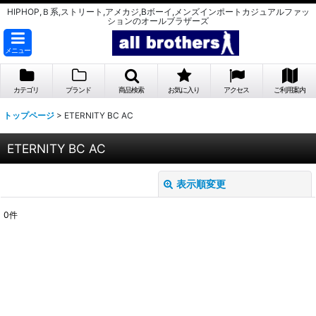
HIPHOP,Ｂ系,ストリート,アメカジ,Bボーイ,メンズインポートカジュアルファッ
ションのオールブラザーズ
メニュー
カテゴリ
ブランド
商品検索
お気に入り
アクセス
ご利用案内
トップページ
>
ETERNITY BC AC
ETERNITY BC AC
表示順変更
閉じる
0
件
表示数
:
並び順
:
絞り込む