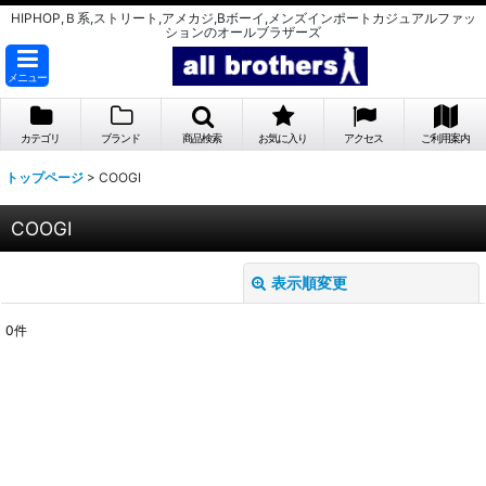
HIPHOP,Ｂ系,ストリート,アメカジ,Bボーイ,メンズインポートカジュアルファッ
ションのオールブラザーズ
メニュー
カテゴリ
ブランド
商品検索
お気に入り
アクセス
ご利用案内
トップページ
>
COOGI
COOGI
表示順変更
閉じる
0
件
表示数
:
並び順
:
絞り込む