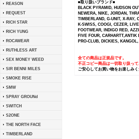
■取り扱いブランド■
REASON
BLACK PYRAMID, HUDSON OUT
REQUEST
NEWERA, NIKE, JORDAN, THRA
TIMBERLAND, G-UNIT, X-RAY,
RICH STAR
K-SWISS, COOGI, CEZER, LIV
FOOTWEAR, INDIGO RED, AZZ
RICH YUNG
FIVE FOUR, CARHARTT,ANTIK 
ROCAWEAR
PRO-CLUB, DICKIES, KANGOL, 
RUTHLESS ART
全ての商品は正規品です。
SEX MONEY WEED
不正コピー商品は一切取り扱って
SIR BENNI MILES
ご安心してお買い物をお楽しみく
SMOKE RISE
SMW
SPRAY GROUNd
SWITCH
S2ONE
THE NORTH FACE
TIMBERLAND