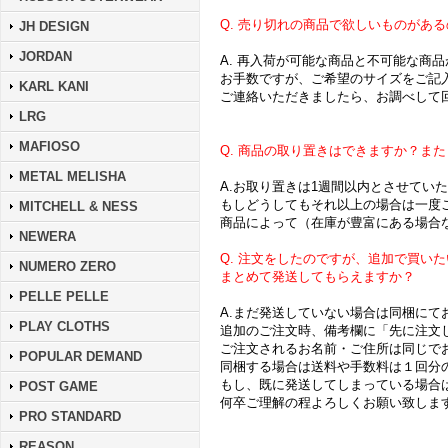
Q. 売り切れの商品で欲しいものがあ
JH DESIGN
JORDAN
A. 再入荷が可能な商品と不可能な商
お手数ですが、ご希望のサイズをご記
KARL KANI
ご連絡いただきましたら、お調べして
LRG
MAFIOSO
Q. 商品の取り置きはできますか？ま
METAL MELISHA
A.お取り置きは1週間以内とさせてい
もしどうしてもそれ以上の場合は一度
MITCHELL & NESS
商品によって（在庫が豊富にある場合
NEWERA
Q. 注文をしたのですが、追加で買い
NUMERO ZERO
まとめて発送してもらえますか？
PELLE PELLE
A.まだ発送していない場合は同梱にて
PLAY CLOTHS
追加のご注文時、備考欄に「先に注文
ご注文されるお名前・ご住所は同じで
POPULAR DEMAND
同梱する場合は送料や手数料は１回分
もし、既に発送してしまっている場合
POST GAME
何卒ご理解の程よろしくお願い致しま
PRO STANDARD
REASON