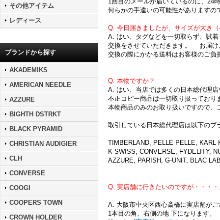
1回目のメールが届いているのに、24
その他アイテム
何らかの手違いの可能性がありますの
レディース
Q. 今日届きましたが、サイズが大き
A. はい、タグなどを一切取らず、試
交換をさせていただきます。 お届け
ブランドから探す
交換の際にかかる送料はお客様のご負
AKADEMIKS
Q. 本物ですか？
AMERICAN NEEDLE
A. はい、当店では多くの日本総代理
不正コピー商品は一切取り扱っており
AZZURE
本物商品のみのお取り扱いですので、
BIGHTH DSTRKT
取引している日本総代理店は以下のブ
BLACK PYRAMID
TIMBERLAND, PELLE PELLE, KARL
CHRISTIAN AUDIGIER
K-SWISS, CONVERSE, FYDELITY, N
CLH
AZZURE, PARISH, G-UNIT, BLAC L
CONVERSE
Q. 実店舗に行きたいのですが・・・・
COOGI
COOPERS TOWN
A. 大阪市中央区西心斎橋に実店舗が
1本目の角、右側の地 下になります。
CROWN HOLDER