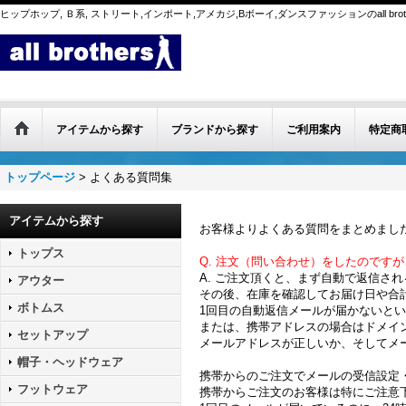
ヒップホップ, Ｂ系, ストリート,インポート,アメカジ,Bボーイ,ダンスファッションのall br
アイテムから探す
ブランドから探す
ご利用案内
特定商
トップページ
>
よくある質問集
★all brothers よくある質問集
アイテムから探す
お客様よりよくある質問をまとめまし
トップス
Q. 注文（問い合わせ）をしたのです
A. ご注文頂くと、まず自動で返信さ
アウター
その後、在庫を確認してお届け日や合
ボトムス
1回目の自動返信メールが届かないと
または、携帯アドレスの場合はドメイ
セットアップ
メールアドレスが正しいか、そしてメ
帽子・ヘッドウェア
携帯からのご注文でメールの受信設定
フットウェア
携帯からご注文のお客様は特にご注意