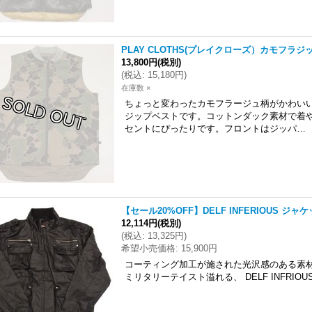
PLAY CLOTHS(プレイクローズ）カモフラ
13,800円
(税別)
(
税込
:
15,180円
)
在庫数 ×
ちょっと変わったカモフラージュ柄がかわいい、
ジップベストです。コットンダック素材で着
セントにぴったりです。フロントはジッパ…
【セール20%OFF】DELF INFERIOUS ジ
12,114円
(税別)
(
税込
:
13,325円
)
希望小売価格
:
15,900円
コーティング加工が施された光沢感のある素材
ミリタリーテイスト溢れる、 DELF INFRIO