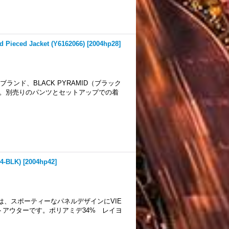
ced Jacket (Y6162066)
[
2004hp28
]
ランド、BLACK PYRAMID（ブラック
トです。別売りのパンツとセットアップでの着
4-BLK)
[
2004hp42
]
ケットは、スポーティーなパネルデザインにVIE
トアウターです。ポリアミデ34% レイヨ