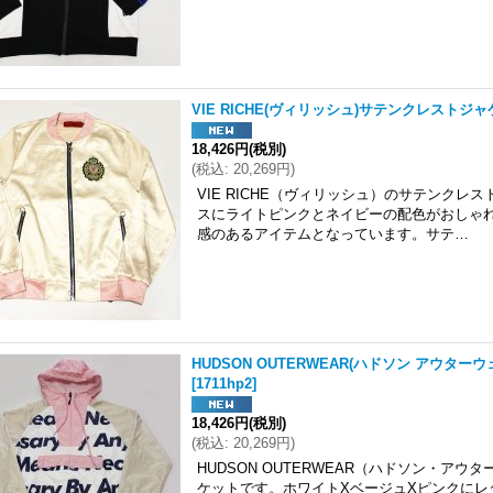
VIE RICHE(ヴィリッシュ)サテンクレストジャケ
18,426円
(税別)
(
税込
:
20,269円
)
VIE RICHE（ヴィリッシュ）のサテンク
スにライトピンクとネイビーの配色がおしゃ
感のあるアイテムとなっています。サテ…
HUDSON OUTERWEAR(ハドソン アウターウ
[
1711hp2
]
18,426円
(税別)
(
税込
:
20,269円
)
HUDSON OUTERWEAR（ハドソン・ア
ケットです。ホワイトXベージュXピンクにレ