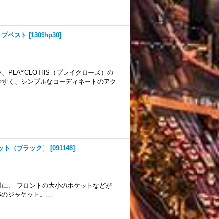
ジップベスト
[
1309hp30
]
PLAYCLOTHS（プレイクローズ）の
やすく、シンプルなコーディネートのアク
ャケット（ブラック）
[
091148
]
に、 フロントの大小のポケットなどが
USのジャケット。…