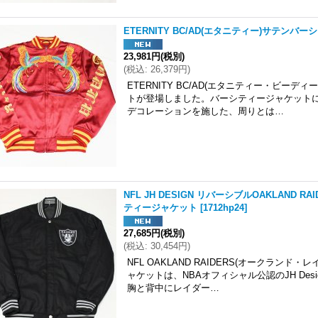
ETERNITY BC/AD(エタニティー)サテンバー
23,981円
(税別)
(
税込
:
26,379円
)
ETERNITY BC/AD(エタニティー・ビー
トが登場しました。バーシティージャケット
デコレーションを施した、周りとは…
NFL JH DESIGN リバーシブルOAKLAND 
ティージャケット
[
1712hp24
]
27,685円
(税別)
(
税込
:
30,454円
)
NFL OAKLAND RAIDERS(オークラ
ャケットは、NBAオフィシャル公認のJH De
胸と背中にレイダー…