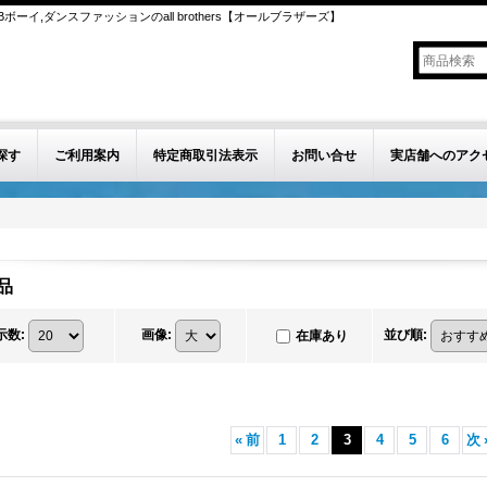
ボーイ,ダンスファッションのall brothers【オールブラザーズ】
探す
ご利用案内
特定商取引法表示
お問い合せ
実店舗へのアク
品
示数
:
画像
:
並び順
:
在庫あり
«
前
1
2
3
4
5
6
次