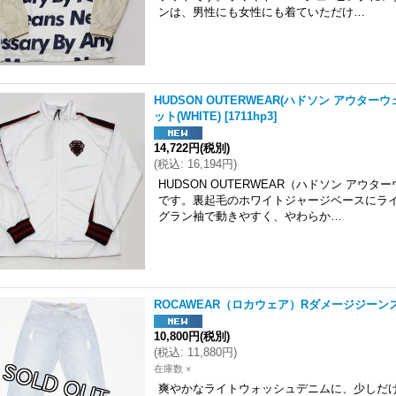
ンは、男性にも女性にも着ていただけ…
HUDSON OUTERWEAR(ハドソン アウタ
ット(WHITE)
[
1711hp3
]
14,722円
(税別)
(
税込
:
16,194円
)
HUDSON OUTERWEAR（ハドソン ア
です。裏起毛のホワイトジャージベースにライ
グラン袖で動きやすく、やわらか…
ROCAWEAR（ロカウェア）Rダメージジーンズ(Lig
10,800円
(税別)
(
税込
:
11,880円
)
在庫数 ×
爽やかなライトウォッシュデニムに、少しだけ