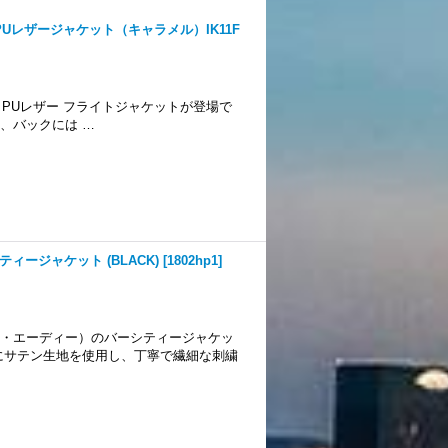
PUレザージャケット（キャラメル）IK11F
りPUレザー フライトジャケットが登場で
、バックには …
シティージャケット (BLACK)
[
1802hp1
]
ディー・エーディー）のバーシティージャケッ
にサテン生地を使用し、丁寧で繊細な刺繍