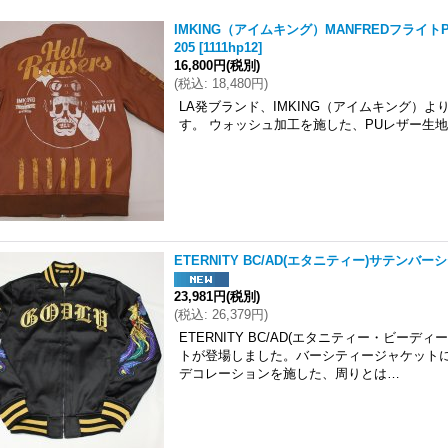
IMKING（アイムキング）MANFREDフライト
205
[
1111hp12
]
16,800円
(税別)
(
税込
:
18,480円
)
LA発ブランド、IMKING（アイムキング）よ
す。 ウォッシュ加工を施した、PUレザー生地
ETERNITY BC/AD(エタニティー)サテンバー
23,981円
(税別)
(
税込
:
26,379円
)
ETERNITY BC/AD(エタニティー・ビー
トが登場しました。バーシティージャケット
デコレーションを施した、周りとは…