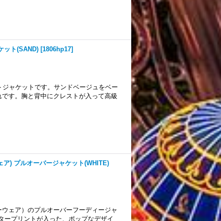
ット(SAND)
[
1806hp17
]
レストジャケットです。サンドベージュをベー
れです。胸と背中にクレストが入って高級
ェア) プルオーバージャケット(WHITE)
ウターウェア）のプルオーバーフーディージャ
タープリントが入った、ポップなデザイ