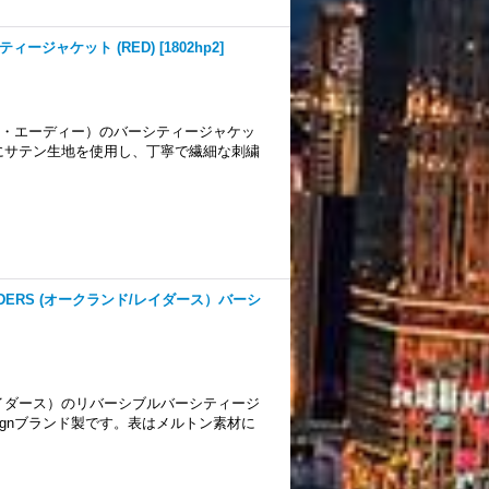
シティージャケット (RED)
[
1802hp2
]
ディー・エーディー）のバーシティージャケッ
にサテン生地を使用し、丁寧で繊細な刺繍
RAIDERS (オークランド/レイダース）バーシ
ンド・レイダース）のリバーシブルバーシティージ
signブランド製です。表はメルトン素材に