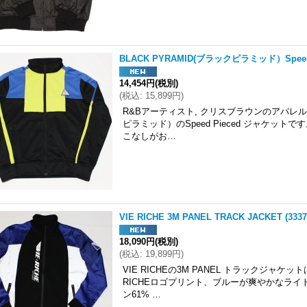
BLACK PYRAMID(ブラックピラミッド）Speed Pie
14,454円
(税別)
(
税込
:
15,899円
)
R&Bアーティスト, クリスブラウンのアパレルブ
ピラミッド）のSpeed Pieced ジャケッ
こなしがお…
VIE RICHE 3M PANEL TRACK JACKET (3337
18,090円
(税別)
(
税込
:
19,899円
)
VIE RICHEの3M PANEL トラックジャ
RICHEロゴプリント、ブルーが爽やかなライ
ン61% …