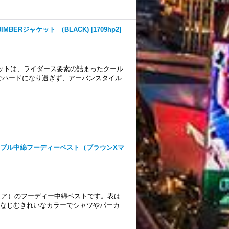
BIMBERジャケット （BLACK)
[
1709hp2
]
ケットは、ライダース要素の詰まったクール
でハードになり過ぎず、アーバンスタイル
…
ーシブル中綿フーディーベスト（ブラウンXマ
ウェア）のフーディー中綿ベストです。表は
になじむきれいなカラーでシャツやパーカ