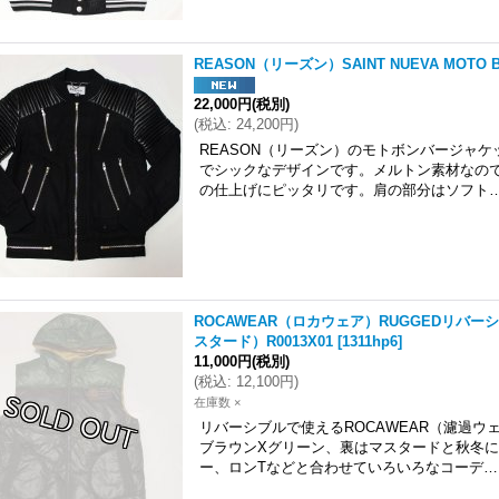
REASON（リーズン）SAINT NUEVA MOTO 
22,000円
(税別)
(
税込
:
24,200円
)
REASON（リーズン）のモトボンバージャ
でシックなデザインです。メルトン素材なの
の仕上げにピッタリです。肩の部分はソフト
ROCAWEAR（ロカウェア）RUGGEDリバ
スタード）R0013X01
[
1311hp6
]
11,000円
(税別)
(
税込
:
12,100円
)
在庫数 ×
リバーシブルで使えるROCAWEAR（濾過
ブラウンXグリーン、裏はマスタードと秋冬
ー、ロンTなどと合わせていろいろなコーデ…