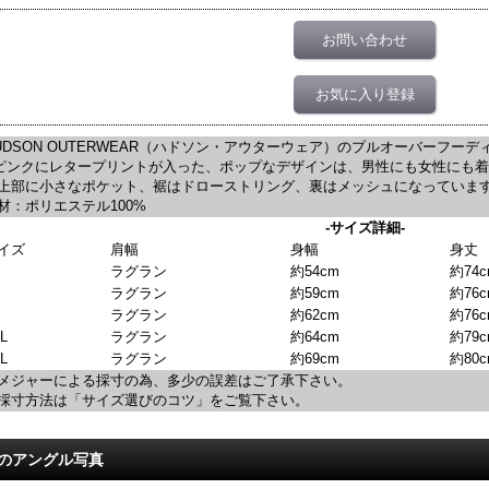
お問い合わせ
お気に入り登録
UDSON OUTERWEAR（ハドソン・アウターウェア）のプルオーバーフー
ピンクにレタープリントが入った、ポップなデザインは、男性にも女性にも
上部に小さなポケット、裾はドローストリング、裏はメッシュになっていま
材：ポリエステル100%
-サイズ詳細-
イズ
肩幅
身幅
身丈
ラグラン
約54cm
約74c
ラグラン
約59cm
約76c
L
ラグラン
約62cm
約76c
XL
ラグラン
約64cm
約79c
L
ラグラン
約69cm
約80c
メジャーによる採寸の為、多少の誤差はご了承下さい。
採寸方法は「サイズ選びのコツ」をご覧下さい。
のアングル写真