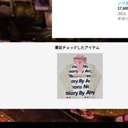
ンツ
[
17,6
(
税込
:
希望
最近チェックしたアイテム