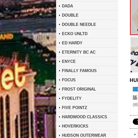
DADA
DOUBLE
DOUBLE NEEDLE
ECKO UNLTD
ED HARDY
ETERNITY BC AC
ENYCE
FINALLY FAMOUS
FOCUS
HU
FROST ORIGINAL
販
FYDELITY
(
税
FIVE POINTZ
HARDWOOD CLASSICS
HOVERKICKS
HUDSON OUTERWEAR