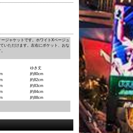
ディージャケットです。ホワイトXベージュ
着ていただけます。左右にポケット、おな
す。
ゆき丈
m
約80cm
m
約82cm
m
約83cm
m
約84cm
m
約88cm