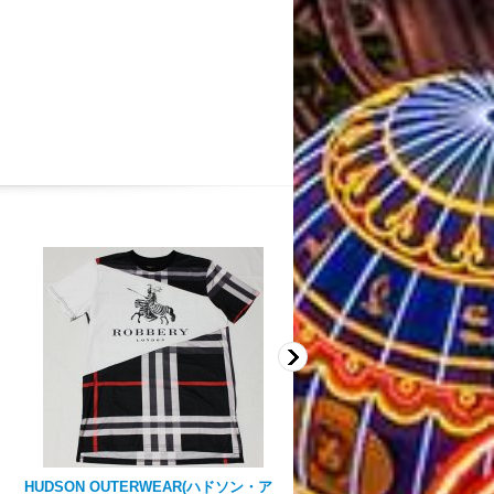
HUDSON OUTERWEAR(ハドソン・ア
HUDSON OUTERWEAR(ハ