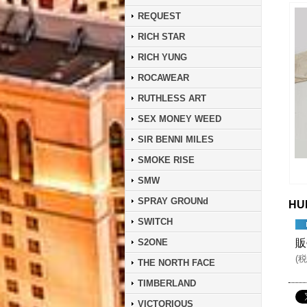
REQUEST
RICH STAR
RICH YUNG
ROCAWEAR
RUTHLESS ART
SEX MONEY WEED
SIR BENNI MILES
SMOKE RISE
SMW
SPRAY GROUNd
HU
SWITCH
S2ONE
販
(
税
THE NORTH FACE
TIMBERLAND
VICTORIOUS