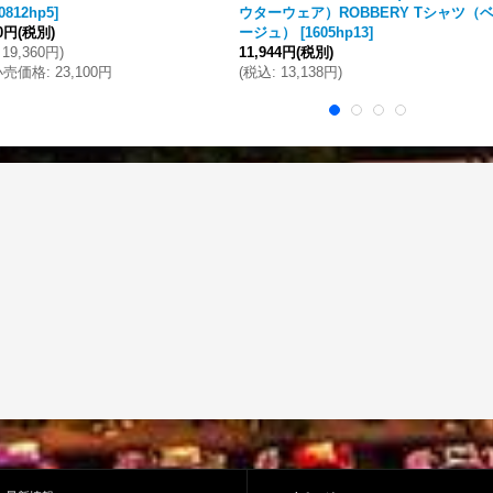
0812hp5
]
ウターウェア）ROBBERY Tシャツ（
00円
(税別)
ージュ）
[
1605hp13
]
19,360円
)
11,944円
(税別)
小売価格
:
23,100円
(
税込
:
13,138円
)