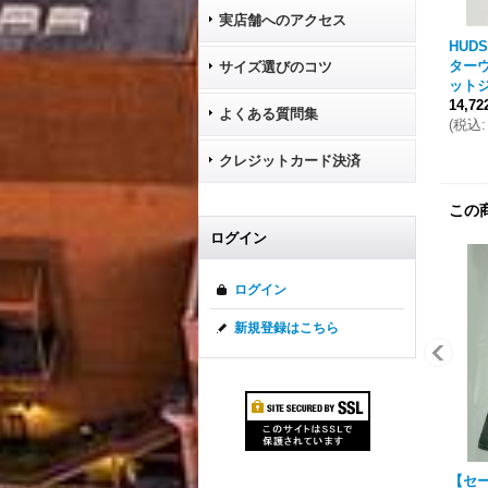
実店舗へのアクセス
HUD
ターウ
サイズ選びのコツ
ットジ
14,7
よくある質問集
(
税込
:
クレジットカード決済
この
ログイン
ログイン
新規登録はこちら
【セー