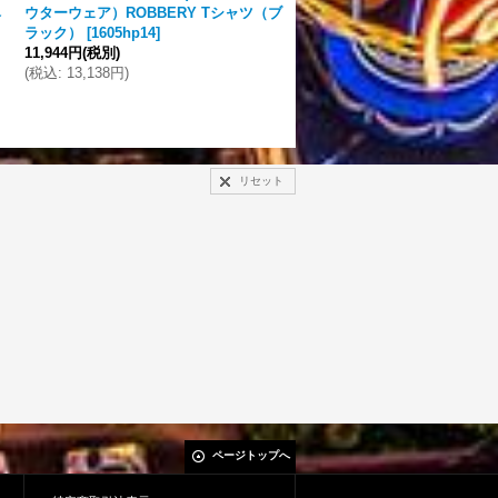
ベ
ウターウェア）ROBBERY Tシャツ（ブ
ターウェア）CARTELトラ
ラック）
[
1605hp14
]
ットジャケット(WHITE)
[
171
11,944円
(税別)
14,722円
(税別)
(
税込
:
13,138円
)
(
税込
:
16,194円
)
リセット
ページトップへ