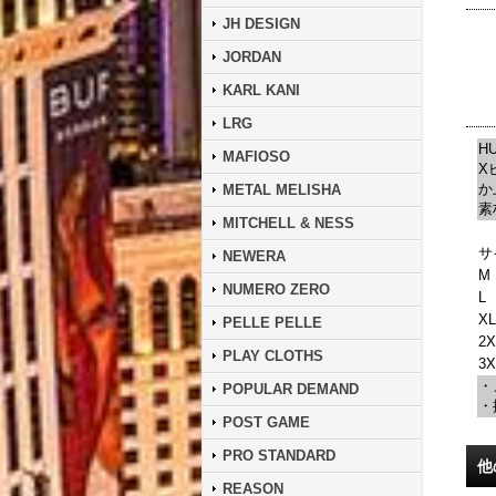
JH DESIGN
JORDAN
KARL KANI
LRG
H
MAFIOSO
X
か
METAL MELISHA
素
MITCHELL & NESS
サ
NEWERA
M
NUMERO ZERO
L
X
PELLE PELLE
2
PLAY CLOTHS
3X
・
POPULAR DEMAND
・
POST GAME
PRO STANDARD
他
REASON