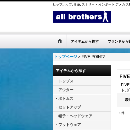
ヒップホップ, Ｂ系, ストリート,インポート,アメカジ,B
アイテムから探す
ブランドから
トップページ
>
FIVE POINTZ
アイテムから探す
FIVE
トップス
FIV
アウター
ト,
ボトムス
表
セットアップ
0
件
帽子・ヘッドウェア
フットウェア