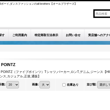
ボーイ,ダンスファッションのall brothers【オールブラザーズ】
探す
ご利用案内
特定商取引法表示
お問い合せ
実店舗へのアク
 POINTZ
E POINTZ（ファイブポインツ）Tシャツ,パーカー,ロンT,デニム,ジーンス【HI
ダンス,カジュアル,正規,通販】
示数
:
画像
:
並び順
:
在庫あり