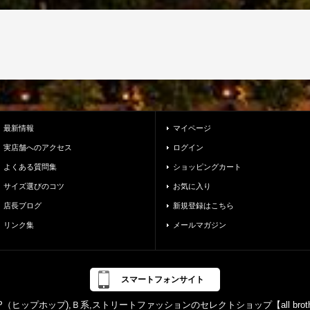
最新情報
マイページ
実店舗へのアクセス
ログイン
よくある質問集
ショッピングカート
サイズ選びのコツ
お気に入り
店長ブログ
新規登録はこちら
リンク集
メールマガジン
スマートフォンサイト
PHOP（ヒップホップ),Ｂ系,ストリートファッションのセレクトショップ【all br