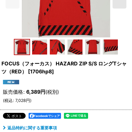
FOCUS（フォーカス） HAZARD ZIP S/S ロングTシャ
ツ（RED）
[
1706hp8
]
販売価格
:
6,389
円
(税別)
(
税込
:
7,028
円
)
Facebookでシェア
返品特約に関する重要事項