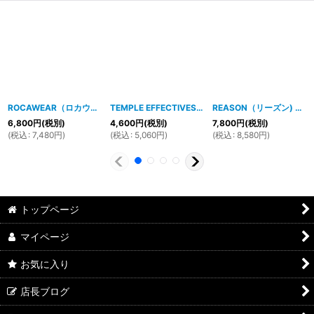
ROCAWEAR（ロカウェア）STAR & LOGO Tシャツ(チャコール)
TEMPLE EFFECTIVES BIZ Tシャツ（ホワイト）
[
1804hp27
REASON（リーズン) SEQUIN HEADDRESSTシャツ(BLUE)
[
10
]
6,800
円
(税別)
4,600
円
(税別)
7,800
円
(税別)
(
税込
:
7,480
円
)
(
税込
:
5,060
円
)
(
税込
:
8,580
円
)
トップページ
マイページ
お気に入り
店長ブログ