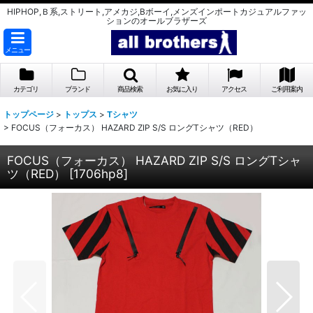
HIPHOP,Ｂ系,ストリート,アメカジ,Bボーイ,メンズインポートカジュアルファッ
ションのオールブラザーズ
メニュー
カテゴリ
ブランド
商品検索
お気に入り
アクセス
ご利用案内
トップページ
>
トップス
>
Tシャツ
>
FOCUS（フォーカス） HAZARD ZIP S/S ロングTシャツ（RED）
FOCUS（フォーカス） HAZARD ZIP S/S ロングTシャ
ツ（RED）
[
1706hp8
]