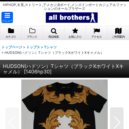
HIPHOP,Ｂ系,ストリート,アメカジ,Bボーイ,メンズインポートカジュアルファッ
ションのオールブラザーズ
メニュー
カテゴリ
ブランド
商品検索
お気に入り
アクセス
ご利用案内
トップページ
>
トップス
>
Tシャツ
>
HUDSON(ハドソン）Tシャツ（ブラックXホワイトXキャメル）
HUDSON(ハドソン）Tシャツ（ブラックXホワイトXキ
ャメル）
[
1406hp30
]