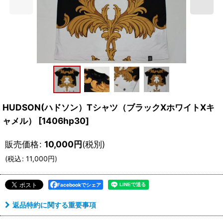
HUDSON(ハドソン）Tシャツ（ブラックXホワイトXキ
ャメル）
[
1406hp30
]
販売価格
:
10,000
円
(税別)
(
税込
:
11,000
円
)
Facebookでシェア
返品特約に関する重要事項