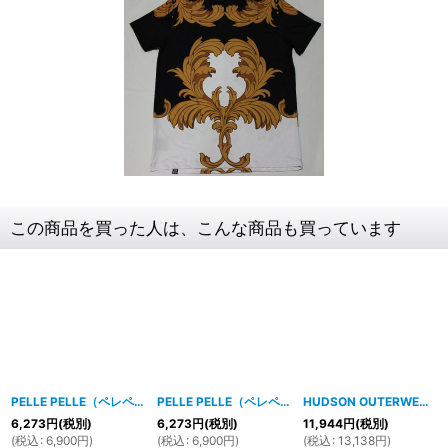
この商品を買った人は、こんな商品も買っています
PELLE PELLE（ペレペレ)DRIP Tシャツ (ブラック) PP3055
PELLE PELLE（ペレペレ)VINTAGE SPORT Tシャツ (ホワイト) PP3012
[
2004hp10
]
HUDSON OUTERWEAR(ハドソン・アウターウェア）ROBBERY Tシャツ（ブラック）
6,273
円
(税別)
6,273
円
(税別)
11,944
円
(税別)
(
税込
:
6,900
円
)
(
税込
:
6,900
円
)
(
税込
:
13,138
円
)