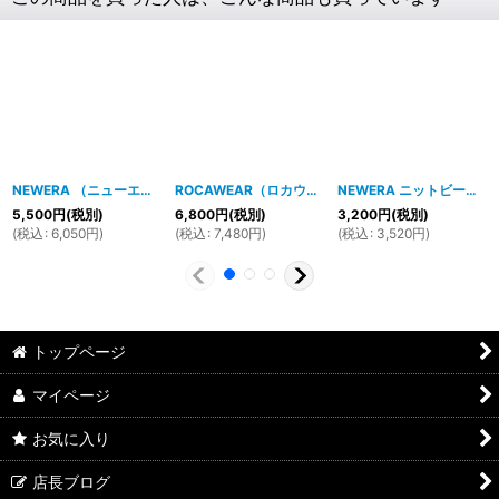
NEWERA （ニューエラ）59FIFTY NYヤンキース (ブラックXホワイト)11308564
ROCAWEAR（ロカウェア）STAR & LOGO Tシャツ(ピンク)
NEWERA ニットビーニー BUNGLER（ブラウンＸグレーXアーミー）
5,500
円
(税別)
6,800
円
(税別)
3,200
円
(税別)
(
税込
:
6,050
円
)
(
税込
:
7,480
円
)
(
税込
:
3,520
円
)
トップページ
マイページ
お気に入り
店長ブログ