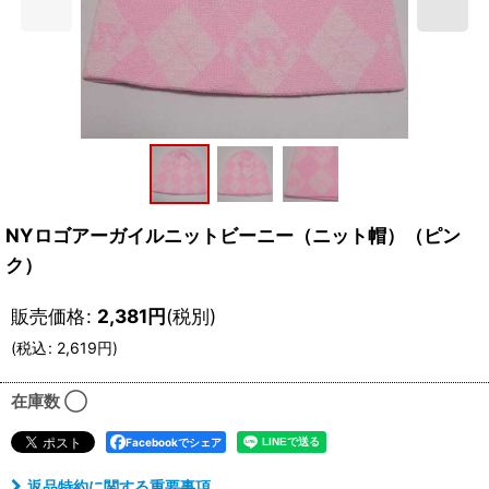
NYロゴアーガイルニットビーニー（ニット帽）（ピン
ク）
販売価格
:
2,381
円
(税別)
(
税込
:
2,619
円
)
在庫数 ◯
Facebookでシェア
返品特約に関する重要事項