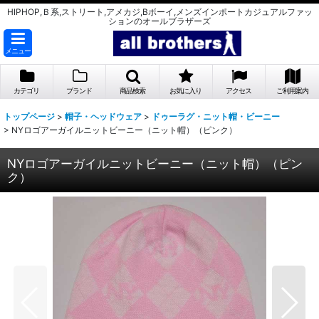
HIPHOP,Ｂ系,ストリート,アメカジ,Bボーイ,メンズインポートカジュアルファッ
ションのオールブラザーズ
メニュー
カテゴリ
ブランド
商品検索
お気に入り
アクセス
ご利用案内
トップページ
>
帽子・ヘッドウェア
>
ドゥーラグ・ニット帽・ビーニー
>
NYロゴアーガイルニットビーニー（ニット帽）（ピンク）
NYロゴアーガイルニットビーニー（ニット帽）（ピン
ク）