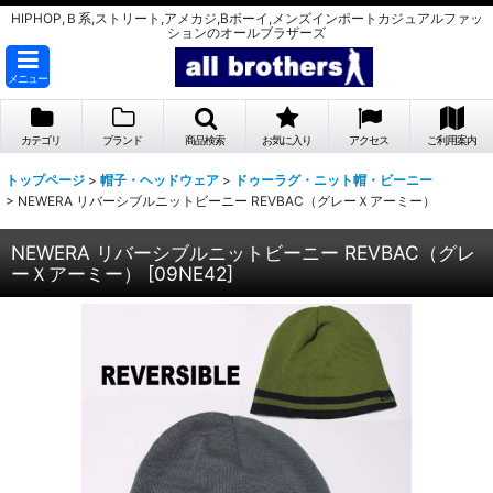
HIPHOP,Ｂ系,ストリート,アメカジ,Bボーイ,メンズインポートカジュアルファッ
ションのオールブラザーズ
メニュー
カテゴリ
ブランド
商品検索
お気に入り
アクセス
ご利用案内
トップページ
>
帽子・ヘッドウェア
>
ドゥーラグ・ニット帽・ビーニー
>
NEWERA リバーシブルニットビーニー REVBAC（グレーＸアーミー）
NEWERA リバーシブルニットビーニー REVBAC（グレ
ーＸアーミー）
[
09NE42
]