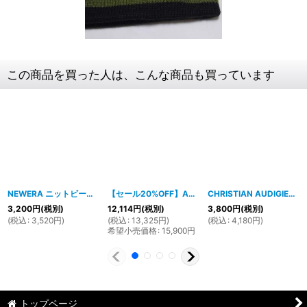
この商品を買った人は、こんな商品も買っています
NEWERA ニットビーニー BUNGLER（ブラウンＸグレーXアーミー）
【セール20%OFF】ANAMA フルジップパーカー(ブラックＸブラウンＸオレンジ）
[
09NE45
CHRISTIAN AUDIGIER(クリスチャンオードジェー）TRUE LOVEボクサーパンツ(グレー）7BOX20INS
]
3,200
円
(税別)
12,114
円
(税別)
3,800
円
(税別)
(
税込
:
3,520
円
)
(
税込
:
13,325
円
)
(
税込
:
4,180
円
)
希望小売価格
:
15,900
円
トップページ