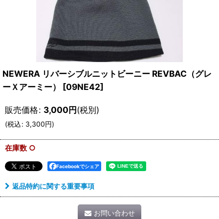
NEWERA リバーシブルニットビーニー REVBAC（グレ
ーＸアーミー）
[
09NE42
]
販売価格
:
3,000
円
(税別)
(
税込
:
3,300
円
)
在庫数 ○
Facebookでシェア
返品特約に関する重要事項
お問い合わせ