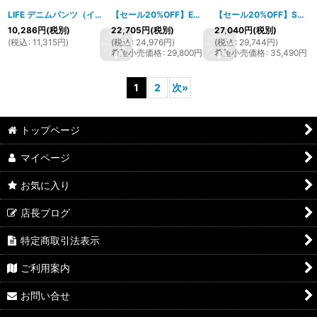
LIFE デニムパンツ（インディゴ）
[
1106hp18
]
【セール20%OFF】ED HARDY(エドハーディー） LDYPANTHER RD MS ジーンズ
【セール20%OFF】S2ONE HEX デニム WOOD BLACK BOX入り(ロウブルーXゴールド）
10,286
円
(税別)
22,705
円
(税別)
27,040
円
(税別)
(
税込
:
11,315
円
)
(
税込
:
24,976
円
)
(
税込
:
29,744
円
)
希望小売価格
:
29,800
円
希望小売価格
:
35,490
円
1
2
次
»
トップページ
マイページ
お気に入り
店長ブログ
特定商取引法表示
ご利用案内
お問い合せ