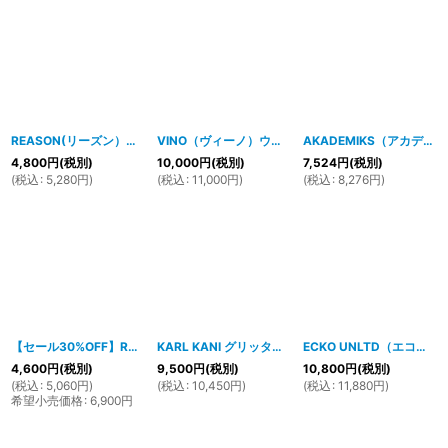
REASON(リーズン）CHEAF L/S Tシャツ(WHITE）
VINO（ヴィーノ）ウーヴィンアロハ S/Sシャツ（ブラックXレッド）
[
2010hp9
]
AKADEMIKS（アカデミクス）S/Sプレイドシャツ（ブルーコンボ）
4,800
円
(税別)
10,000
円
(税別)
7,524
円
(税別)
(
税込
:
5,280
円
)
(
税込
:
11,000
円
)
(
税込
:
8,276
円
)
【セール30%OFF】RAW BLUE S/Sプレイド刺繍シャツ（グリーンコンボ）
KARL KANI グリッタープリントシャツ（ブラック-シルバー）
ECKO UNLTD（エコーアンリミテッド)PATRIOTICフルジップフーディ(ブラック)
[
11
4,600
円
(税別)
9,500
円
(税別)
10,800
円
(税別)
(
税込
:
5,060
円
)
(
税込
:
10,450
円
)
(
税込
:
11,880
円
)
希望小売価格
:
6,900
円