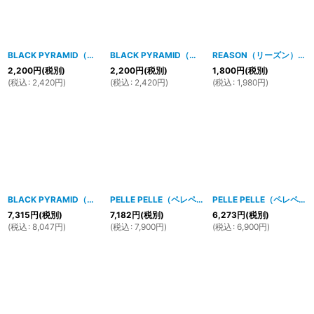
BLACK PYRAMID（ブラックピラミッド）Finish Line Face Mask (Y7162573) (フェイスマスク)
BLACK PYRAMID（ブラックピラミッド）Multi Hazard Maze Face Mask (Y7162575) (フェイスマスク)
REASON（リーズン）FACE MASK (フェイスマスク)
2,200
円
(税別)
2,200
円
(税別)
1,800
円
(税別)
(
税込
:
2,420
円
)
(
税込
:
2,420
円
)
(
税込
:
1,980
円
)
BLACK PYRAMID（ブラックピラミッド）Tear Drop Cross Body Bag (Y7161915) RED
PELLE PELLE（ペレペレ)INFINITY Tシャツ (ホワイト) PP3009
PELLE PELLE（ペレペレ)VINTAGE SPORT Tシャツ (ホワイト) PP3012
7,315
円
(税別)
7,182
円
(税別)
6,273
円
(税別)
(
税込
:
8,047
円
)
(
税込
:
7,900
円
)
(
税込
:
6,900
円
)