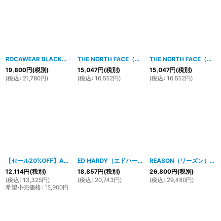
ROCAWEAR BLACK（ロカウェア・ブラック）CARLTONニットフーディー(ブラック）
THE NORTH FACE（ザ・ノースフェイス）ジップアップフーディー(グリーン）
THE NORTH FACE（ザ・ノースフェイス）ジップアップフーディー(グレー）
19,800
円
(税別)
15,047
円
(税別)
15,047
円
(税別)
(
税込
:
21,780
円
)
(
税込
:
16,552
円
)
(
税込
:
16,552
円
)
【セール20%OFF】ANAMA フルジップパーカー(ブラックＸブラウンＸオレンジ）
ED HARDY（エドハーディー）タイガーステッチニットパーカー（オリーブ）
REASON（リーズン）PUレザーWORLD TOURジャケット(BLACK）
12,114
円
(税別)
18,857
円
(税別)
26,800
円
(税別)
(
税込
:
13,325
円
)
(
税込
:
20,743
円
)
(
税込
:
29,480
円
)
希望小売価格
:
15,900
円