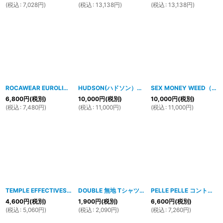
(
税込
:
7,028
円
)
(
税込
:
13,138
円
)
(
税込
:
13,138
円
)
ROCAWEAR EUROLINE（ロカウェアユーロライン）TOKYO ROCATシャツ（ブラック）
HUDSON(ハドソン）Tシャツ（ブラックXホワイトXキャメル）
SEX MONEY WEED（セックス・マネー・ウィード）レターTシャツ（レッド）
6,800
円
(税別)
10,000
円
(税別)
10,000
円
(税別)
(
税込
:
7,480
円
)
(
税込
:
11,000
円
)
(
税込
:
11,000
円
)
TEMPLE EFFECTIVES BIZ Tシャツ（ホワイト）
[
DOUBLE 無地 Tシャツ （全12色）
1001hp39
]
PELLE PELLE コントラストカットアップスクリプトポロシャツ（ホワイト）512DK1
4,600
円
(税別)
1,900
円
(税別)
6,600
円
(税別)
(
税込
:
5,060
円
)
(
税込
:
2,090
円
)
(
税込
:
7,260
円
)