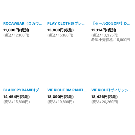
ROCAWEAR（ロカウェア）RUGGEDリバーシブル中綿フーディーベスト（ブラウンXマスタード）R0013X01
PLAY CLOTHS(プレイクローズ）カモフラジップベスト
【セール20%OFF】DELF INFERIOUS ジャケット（ブラック）
11,000
円
(税別)
13,800
円
(税別)
12,114
円
(税別)
(
税込
:
12,100
円
)
(
税込
:
15,180
円
)
(
税込
:
13,325
円
)
希望小売価格
:
15,900
円
BLACK PYRAMID(ブラックピラミッド）Speed Pieced Jacket (Y6162066)
VIE RICHE 3M PANEL TRACK JACKET (33374-BLK)
VIE RICHE(ヴィリッシュ)サテンクレストジャケット(SAND)
[
14,454
円
(税別)
18,090
円
(税別)
18,426
円
(税別)
(
税込
:
15,899
円
)
(
税込
:
19,899
円
)
(
税込
:
20,269
円
)