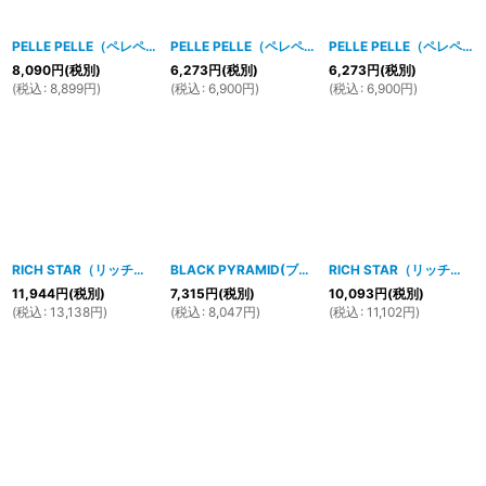
PELLE PELLE（ペレペレ)STADIUM BACK Tシャツ (ホワイト-ブラック-レッド) PP3068
PELLE PELLE（ペレペレ)GET MONEY Tシャツ (ブラック) PP3070
PELLE PELLE（ペレペレ)DRIP Tシャツ (ブラック) PP3055
8,090
円
(税別)
6,273
円
(税別)
6,273
円
(税別)
(
税込
:
8,899
円
)
(
税込
:
6,900
円
)
(
税込
:
6,900
円
)
RICH STAR（リッチスター)GameOver Jersey (R1230313)ジャージ
BLACK PYRAMID(ブラックピラミッド)BPX T-Shirt (Y1161985) white
[
1906hp
RICH STAR（リッチスター)LOGO REPEAT Tシャツ (R1230273)RED
11,944
円
(税別)
7,315
円
(税別)
10,093
円
(税別)
(
税込
:
13,138
円
)
(
税込
:
8,047
円
)
(
税込
:
11,102
円
)