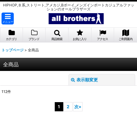
HIPHOP,Ｂ系,ストリート,アメカジ,Bボーイ,メンズインポートカジュアルファッ
ションのオールブラザーズ
メニュー
カテゴリ
ブランド
商品検索
お気に入り
アクセス
ご利用案内
トップページ
>
全商品
全商品
表示順変更
閉じる
112
件
表示数
:
1
2
次
»
並び順
:
絞り込む