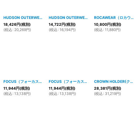
HUDSON OUTERWEAR(ハドソン アウターウェア) プルオーバージャケット(WHITE)
HUDSON OUTERWEAR(ハドソン アウターウェア）CARTELトラックジャケットジャケット(WHITE)
ROCAWEAR（ロカウェア）Rダメージジーンズ(Light） R00J9914
18,426
円
(税別)
14,722
円
(税別)
10,800
円
(税別)
(
税込
:
20,269
円
)
(
税込
:
16,194
円
)
(
税込
:
11,880
円
)
FOCUS（フォーカス）ダメージジップカラーパンツ（バーガンディー）
FOCUS（フォーカス）ダメージジップカラーパンツ（グレー）
[
1701h
CROWN HOLDER(クラウンホルダー）バック刺繍デニムパンツ（インディゴXグリーン）
11,944
円
(税別)
11,944
円
(税別)
28,381
円
(税別)
(
税込
:
13,138
円
)
(
税込
:
13,138
円
)
(
税込
:
31,219
円
)