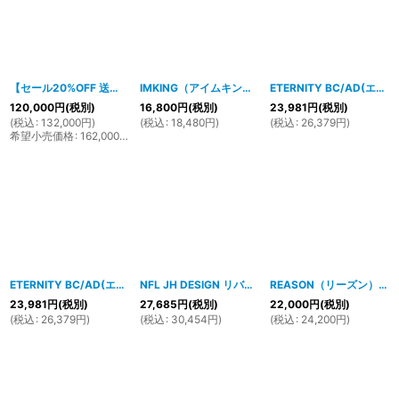
【セール20%OFF 送料無料】PELLE PELLE(ペレペレ）レザーライダーズジャケット(BLACK）21523
IMKING（アイムキング）MANFREDフライトPUレザージャケット（キャラメル）IK11F205
ETERNITY BC/AD(エタニティー)サテンバーシティージャケット (BLACK)
120,000
円
(税別)
16,800
円
(税別)
23,981
円
(税別)
(
税込
:
132,000
円
)
(
税込
:
18,480
円
)
(
税込
:
26,379
円
)
希望小売価格
:
162,000
円
ETERNITY BC/AD(エタニティー)サテンバーシティージャケット (RED)
NFL JH DESIGN リバーシブルOAKLAND RAIDERS (オークランド/レイダース）バーシティージャケット
[
1802h
REASON（リーズン）SAINT NUEVA MOTO BIMBERジャケット （BLACK)
23,981
円
(税別)
27,685
円
(税別)
22,000
円
(税別)
(
税込
:
26,379
円
)
(
税込
:
30,454
円
)
(
税込
:
24,200
円
)