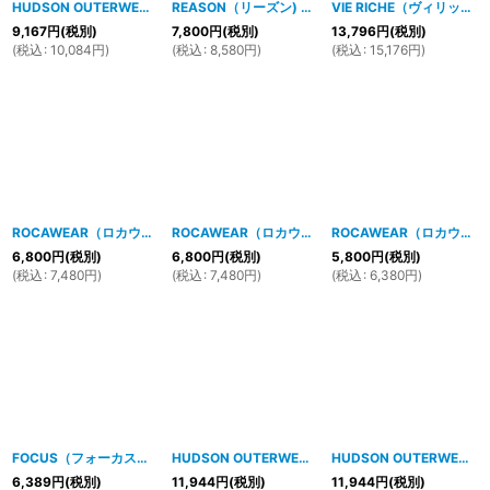
HUDSON OUTERWEAR（ハドソン) HOME OF BRAVE SS Tシャツ(WHITE)
REASON（リーズン) SEQUIN HEADDRESSTシャツ(BLUE)
VIE RICHE（ヴィリッシュ）CHEST CREST Tシャツ（OFFWHITE)
[
18
9,167
円
(税別)
7,800
円
(税別)
13,796
円
(税別)
(
税込
:
10,084
円
)
(
税込
:
8,580
円
)
(
税込
:
15,176
円
)
ROCAWEAR（ロカウェア）STAR & LOGO Tシャツ(ピンク)
ROCAWEAR（ロカウェア）STAR & LOGO Tシャツ(チャコール)
[
1804hp28
]
ROCAWEAR（ロカウェア）CLIMBING HUSTLINGバックプリント Tシャツ（WHITE）
6,800
円
(税別)
6,800
円
(税別)
5,800
円
(税別)
(
税込
:
7,480
円
)
(
税込
:
7,480
円
)
(
税込
:
6,380
円
)
FOCUS（フォーカス） HAZARD ZIP S/S ロングTシャツ（RED）
HUDSON OUTERWEAR(ハドソン・アウターウェア）ROBBERY Tシャツ（ブラック）
[
1706hp8
HUDSON OUTERWEAR(ハドソン・アウターウェア）ROBBERY Tシャツ（ベージュ）
]
6,389
円
(税別)
11,944
円
(税別)
11,944
円
(税別)