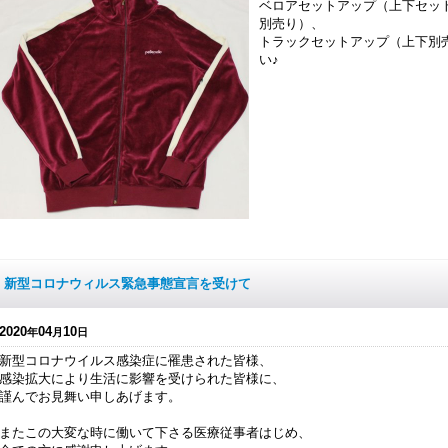
ベロアセットアップ（上下セッ
別売り）、
トラックセットアップ（上下別
い♪
新型コロナウィルス緊急事態宣言を受けて
2020
04
10
年
月
日
新型コロナウイルス感染症に罹患された皆様、
感染拡大により生活に影響を受けられた皆様に、
謹んでお見舞い申しあげます。
またこの大変な時に働いて下さる医療従事者はじめ、