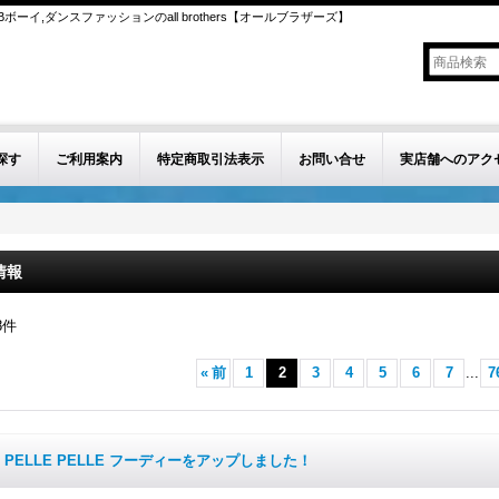
ボーイ,ダンスファッションのall brothers【オールブラザーズ】
探す
ご利用案内
特定商取引法表示
お問い合せ
実店舗へのアク
情報
8
件
«
前
1
2
3
4
5
6
7
...
7
PELLE PELLE フーディーをアップしました！