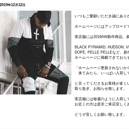
2019
12
12
年
月
日
いつもご愛顧いただき誠にあり
ホームページにはアップロードでき
実店舗には2019AW新作商品
BLACK PYRAMID, HUDSON, VI
DOPE, PELLE PELLEな
ホームページに掲載できておら
「ホームページ更新されないか
来てみたら、いっぱい入荷し
と言ってくださるお客様が多く
取り急ぎ、お知らせ致します。
実店舗には毎週のように入荷し
お近くの方は是非ご来店宜しく
どうぞ宜しくお願い致します。