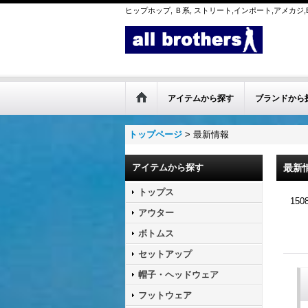
ヒップホップ, Ｂ系, ストリート,インポート,アメカジ,B
アイテムから探す
ブランドから
トップページ
>
最新情報
アイテムから探す
最新
トップス
150
アウター
ボトムス
セットアップ
帽子・ヘッドウェア
フットウェア