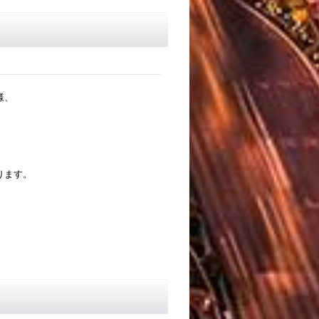
様、
ります。