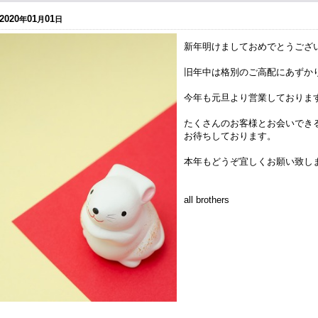
2020
01
01
年
月
日
新年明けましておめでとうござ
旧年中は格別のご高配にあずか
今年も元旦より営業しておりま
たくさんのお客様とお会いでき
お待ちしております。
本年もどうぞ宜しくお願い致し
all brothers